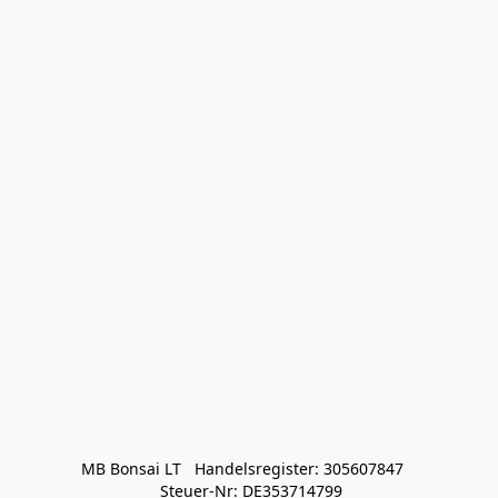
MB Bonsai LT   Handelsregister: 305607847   

 Steuer-Nr: DE353714799