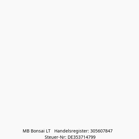
MB Bonsai LT   Handelsregister: 305607847   

 Steuer-Nr: DE353714799