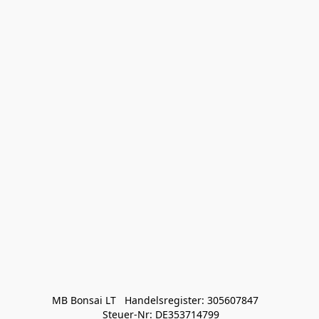
MB Bonsai LT   Handelsregister: 305607847   

 Steuer-Nr: DE353714799