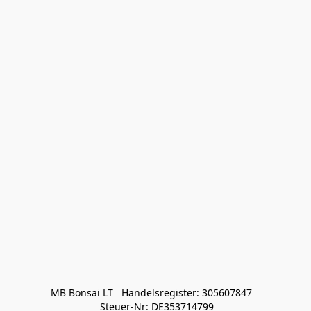
MB Bonsai LT   Handelsregister: 305607847   

 Steuer-Nr: DE353714799