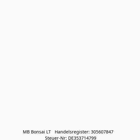
MB Bonsai LT   Handelsregister: 305607847   

 Steuer-Nr: DE353714799