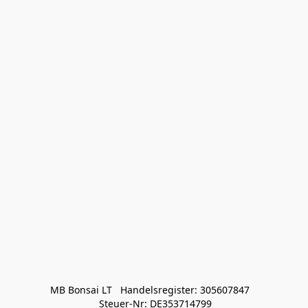
MB Bonsai LT   Handelsregister: 305607847   

 Steuer-Nr: DE353714799