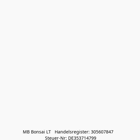
MB Bonsai LT   Handelsregister: 305607847   

 Steuer-Nr: DE353714799