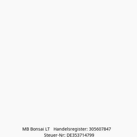
MB Bonsai LT   Handelsregister: 305607847   

 Steuer-Nr: DE353714799