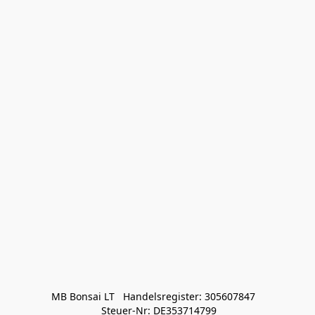
MB Bonsai LT   Handelsregister: 305607847   

 Steuer-Nr: DE353714799