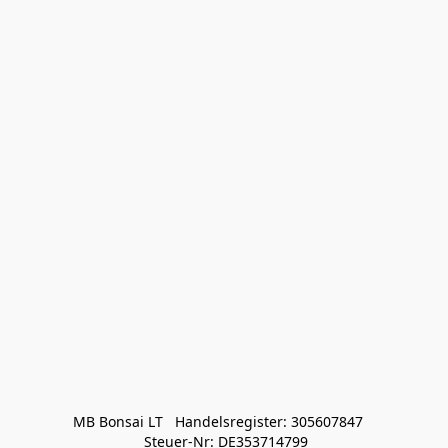
MB Bonsai LT   Handelsregister: 305607847   

 Steuer-Nr: DE353714799