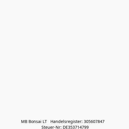
MB Bonsai LT   Handelsregister: 305607847   

 Steuer-Nr: DE353714799