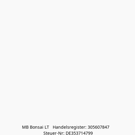
MB Bonsai LT   Handelsregister: 305607847   

 Steuer-Nr: DE353714799