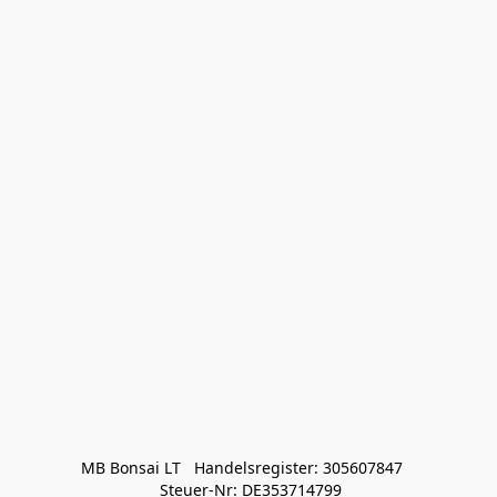
MB Bonsai LT   Handelsregister: 305607847   

 Steuer-Nr: DE353714799