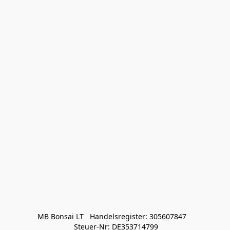
MB Bonsai LT   Handelsregister: 305607847   

 Steuer-Nr: DE353714799