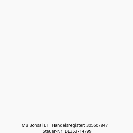
MB Bonsai LT   Handelsregister: 305607847   

 Steuer-Nr: DE353714799