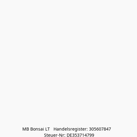
MB Bonsai LT   Handelsregister: 305607847   

 Steuer-Nr: DE353714799