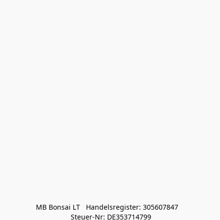
MB Bonsai LT   Handelsregister: 305607847   

 Steuer-Nr: DE353714799