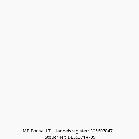
MB Bonsai LT   Handelsregister: 305607847   

 Steuer-Nr: DE353714799