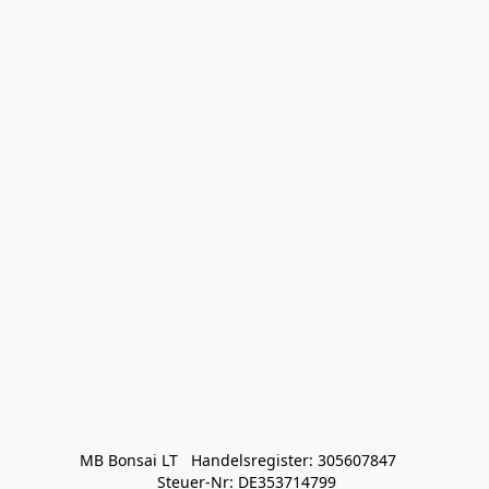
MB Bonsai LT   Handelsregister: 305607847   

 Steuer-Nr: DE353714799