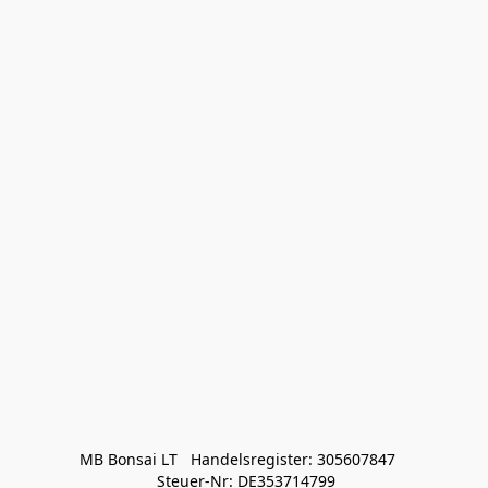
MB Bonsai LT   Handelsregister: 305607847   

 Steuer-Nr: DE353714799