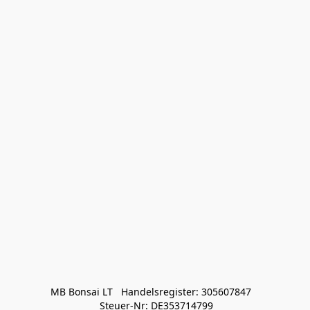
MB Bonsai LT   Handelsregister: 305607847   

 Steuer-Nr: DE353714799