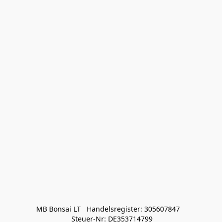
MB Bonsai LT   Handelsregister: 305607847   

 Steuer-Nr: DE353714799